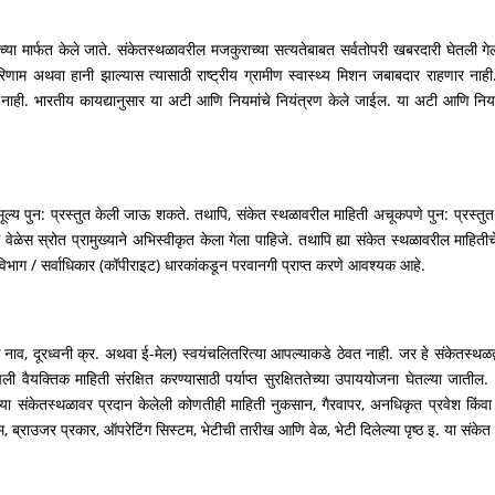
ांच्या मार्फत केले जाते. संकेतस्थळावरील मजकुराच्या सत्यतेबाबत सर्वतोपरी खबरदारी घेतली
णाम अथवा हानी झाल्यास त्यासाठी राष्ट्रीय ग्रामीण स्वास्थ्य मिशन जबाबदार राहणार नाही.
ेत नाही. भारतीय कायद्यानुसार या अटी आणि नियमांचे नियंत्रण केले जाईल. या अटी आणि नियमास
मूल्य पुन: प्रस्तुत केली जाऊ शकते. तथापि, संकेत स्थळावरील माहिती अचूकपणे पुन: प्रस्त
ेळेस स्रोत प्रामुख्याने अभिस्वीकृत केला गेला पाहिजे. तथापि ह्या संकेत स्थळावरील माहितीचे
 विभाग / सर्वाधिकार (कॉपीराइट) धारकांकडून परवानगी प्राप्त करणे आवश्यक आहे.
नाव, दूरध्वनी क्र. अथवा ई-मेल) स्वयंचलितरित्या आपल्याकडे ठेवत नाही. जर हे संकेतस्थळद्
ली वैयक्तिक माहिती संरक्षित करण्यासाठी पर्याप्त सुरक्षिततेच्या उपाययोजना घेतल्या जातील.
या संकेतस्थळावर प्रदान केलेली कोणतीही माहिती नुकसान, गैरवापर, अनधिकृत प्रवेश किंवा 
म, ब्राउजर प्रकार, ऑपरेटिंग सिस्टम, भेटीची तारीख आणि वेळ, भेटी दिलेल्या पृष्ठ इ. या संकेत स्