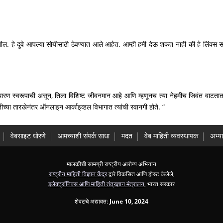
ील. हे दुवे आपल्या सोयीसाठी ठेवण्यात आले आहेत. आम्ही हमी देऊ शकत नाही की हे लिंक्स 
साधारण स्वरूपाची असून, तिला विशिष्ट जीवनमान आहे आणि म्हणूनच त्या नेहमीच जिवंत वाटतात
्तीच्या तारखेनंतर ऑनलाइन आर्काइव्हल विभागात त्यांची रवानगी होते. “
वेबसाइट धोरणे
आमच्याशी संपर्क साधा
मदत
वेब माहिती व्यवस्थापक
अभ्य
मालकीची सामग्री राष्ट्रीय आरोग्य अभियान
राष्ट्रीय माहिती विज्ञान केंद्र
द्वारे विकसित आणि होस्ट केलेले,
इलेक्ट्रॉनिक्स आणि माहिती तंत्रज्ञान मंत्रालय
, भारत सरकार
शेवटचे अद्यावत:
June 10, 2024