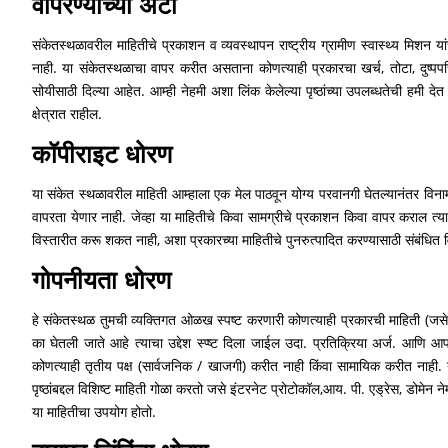
वापरण्याच्या अटी
संकेतस्थळावरील माहितीचे प्रकाशन व व्यवस्थापन राष्ट्रीय ग्रामीण स्वास्थ्य मिशन य
नाही. या संकेतस्थळाचा वापर करीत असताना कोणत्याही प्रकारचा खर्च, तोटा, दुष्पपरि
सोयीसाठी दिल्या आहेत. आम्ही नेहमी अशा लिंक केलेल्या पृष्ठांच्या उपलब्धतेची हमी द
क्षेत्रात राहील.
कॉपीराइट धोरण
या संकेत स्थळावरील माहिती आम्हाला एक मेल पाठवून योग्य परवानगी घेतल्यानंतर विना
वापरता येणार नाही. जेव्हा या माहितीचे किवा सामग्रीचे प्रकाशन किवा वापर कराल त्या व
विस्तारीत करू शकत नाही, अशा प्रकारच्या माहितीचे पुनरुत्पादित करण्यासाठी संबंधित
गोपनीयता धोरण
हे संकेतस्थळ तुमची व्यक्तिगत ओळख स्पष्ट करणारी कोणत्याही प्रकारची माहिती (जसे 
का घेतली जाते आहे त्याचा उद्देश स्प्ष्ट दिला जाईल उदा. प्रतिक्रिया अर्ज. आणि आप
कोणत्याही तृतीय पक्ष (सार्वजनिक / खाजगी) करीत नाही किंवा सामायिक करीत नाही. 
पृष्ठांबद्दल विशिष्ट माहिती गोळा करतो जसे इंटरनेट प्रोटोकॉल,आय. पी. एड्रेस, डोमेन ने
या माहितीचा उपयोग होतो.