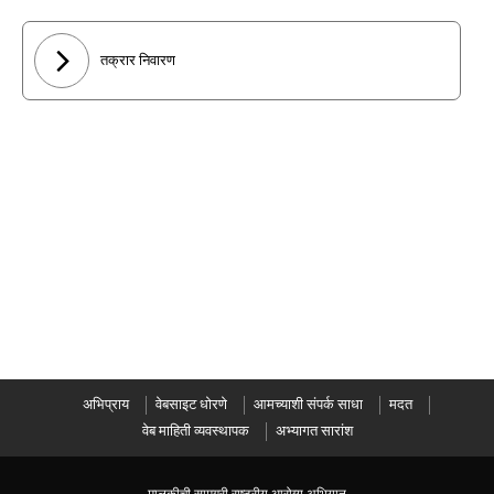
तक्रार निवारण
अभिप्राय
वेबसाइट धोरणे
आमच्याशी संपर्क साधा
मदत
वेब माहिती व्यवस्थापक
अभ्यागत सारांश
मालकीची सामग्री राष्ट्रीय आरोग्य अभियान